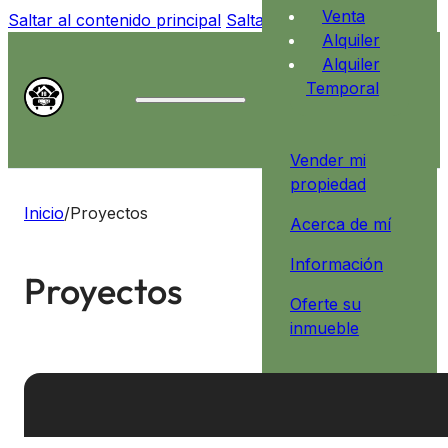
Venta
Saltar al contenido principal
Saltar al pie de página
Alquiler
Alquiler
Temporal
Vender mi
propiedad
Inicio
/
Proyectos
Acerca de mí
Información
Proyectos
Oferte su
inmueble