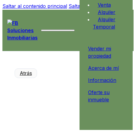
Venta
Saltar al contenido principal
Saltar al pie de página
Alquiler
Alquiler
Temporal
Vender mi
propiedad
Acerca de mí
Atrás
Información
Oferte su
inmueble