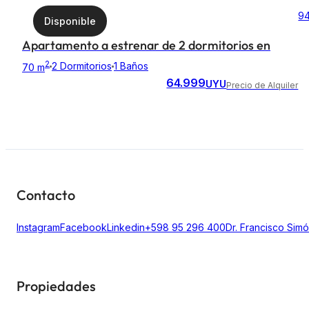
E
9
Disponible
Apartamento a estrenar de 2 dormitorios en
ODA con garaje, box y completos amenities
2
2 Dormitorios
1 Baños
70 m
64.999
UYU
Precio de Alquiler
Contacto
Instagram
Facebook
Linkedin
+598 95 296 400
Dr. Francisco Sim
Propiedades