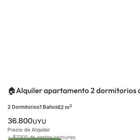
🏠Alquiler apartamento 2 dormitorios c
2
2 Dormitorios
1 Baños
62 m
36.800
UYU
Precio de Alquiler
+ $7300 de gastos comunes